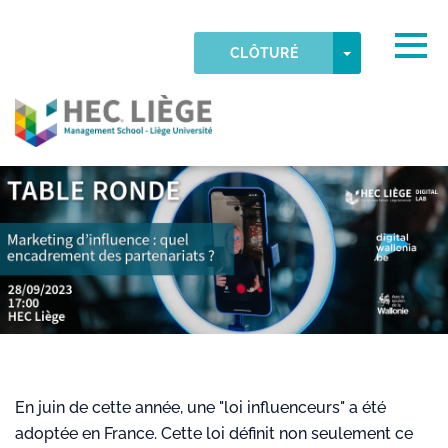
Skip to main content
Fuseau horaire détecté
Togg
TOGGLE DR
CLÔTURÉ
OK
HEC-Liege
En juin de cette année, une "loi influenceurs" a été
adoptée en France. Cette loi définit non seulement ce